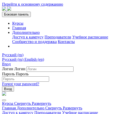
Перейти к основному содержанию
Боковая панель
Курсы
Главная
Дополнительно
Доступ к кампусу
Преподаватели
Учебное расписание
Сообщество и поддержка
Контакты
Русский ‎(ru)‎
Русский ‎(ru)‎
English ‎(en)‎
Вход
Логин
Логин
Пароль
Пароль
Forgot your password?
Вход
Курсы
Свернуть
Развернуть
Главная
Дополнительно
Свернуть
Развернуть
Доступ к кампусу
Преподаватели
Учебное расписание